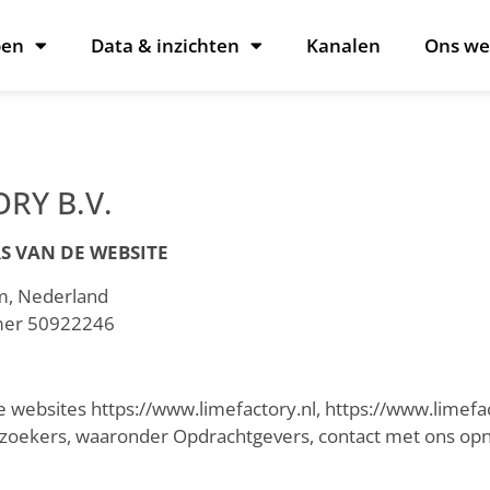
oen
Data & inzichten
Kanalen
Ons we
RY B.V.
S VAN DE WEBSITE
m, Nederland
mer 50922246
de websites https://www.limefactory.nl, https://www.limefa
ezoekers, waaronder Opdrachtgevers, contact met ons op