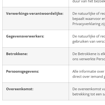
duur van het bezoek
Verwerkings-verantwoordelijke:
De natuurlijke of r
bepaalt waarvoor en
Privacyverklaring z
Gegevensverwerkers:
De natuurlijke of r
gebruiken van vers
Betrokkene:
De Betrokkene is el
ons verwerkte Pers
Persoonsgegevens:
Alle informatie over
direct over iemand g
Overeenkomst:
De overeenkomst van
betrekking tot een 