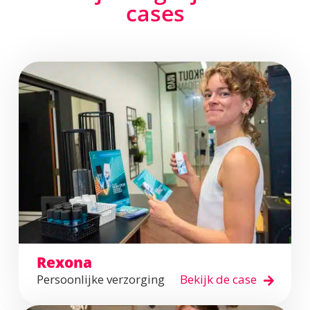
cases
Rexona
Persoonlijke verzorging
Bekijk de case