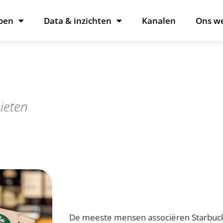
oen
Data & inzichten
Kanalen
Ons w
ieten
De meeste mensen associëren Starbucks