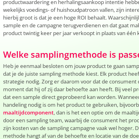
productwaardering en herhalingsaankoop intentie hebbe
wekelijks voedings- of huishoudpatroon vallen, zijn inte
hierbij groot is dat je een hoge ROI behaalt. Waarschijnlij
sample en de campagne terugverdienen en dat gaat mak
product twintig keer per jaar verkoopt in plaats van één k
Welke samplingmethode is pass
Heb je eenmaal besloten om jouw product te gaan sample
dat je de juiste sampling methode kiest. Elk product he
strategie nodig. Zorg er daarom voor dat de consument d
moment dat hij of zij daar behoefte aan heeft. Bij veel pr
dat een sample direct geprobeerd kan worden. Wanneer 
handeling nodig is om het product te gebruiken, bijvoorb
maaltijdcomponent
, dan is het een optie om de maaltij
door een sampling team, waarbij de consument het prod
zijn kosten van de sampling campagne vaak wel hoger. 
methode hangt af van de behoefte en locatie van de doe