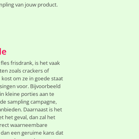
mpling van jouw product.
le
les frisdrank, is het vaak
en zoals crackers of
d kost om ze in goede staat
ssingen voor. Bijvoorbeeld
n kleine porties aan te
r de sampling campagne,
nbieden. Daarnaast is het
et het geval, dan zal het
direct waarneembare
t dan een geruime kans dat