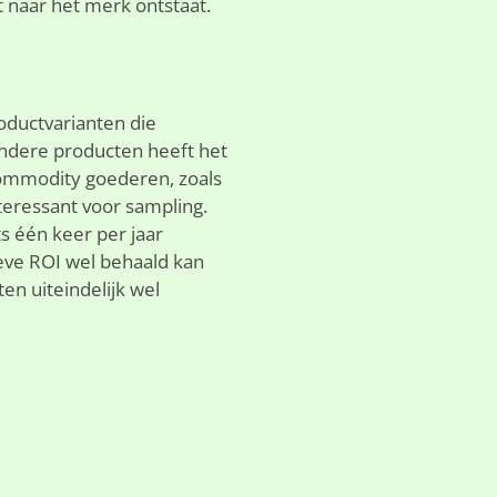
t naar het merk ontstaat.
oductvarianten die
andere producten heeft het
Commodity goederen, zoals
nteressant voor sampling.
 één keer per jaar
eve ROI wel behaald kan
n uiteindelijk wel