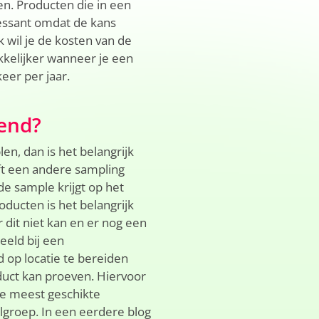
n. Producten die in een
ressant omdat de kans
k wil je de kosten van de
kelijker wanneer je een
eer per jaar.
end?
n, dan is het belangrijk
eft een andere sampling
e sample krijgt op het
oducten is het belangrijk
dit niet kan en er nog een
eeld bij een
d op locatie te bereiden
uct kan proeven. Hiervoor
De meest geschikte
lgroep. In een eerdere blog