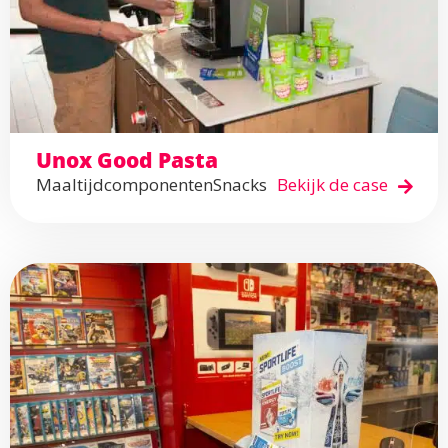
Unox Good Pasta
Maaltijdcomponenten
Snacks
Bekijk de case