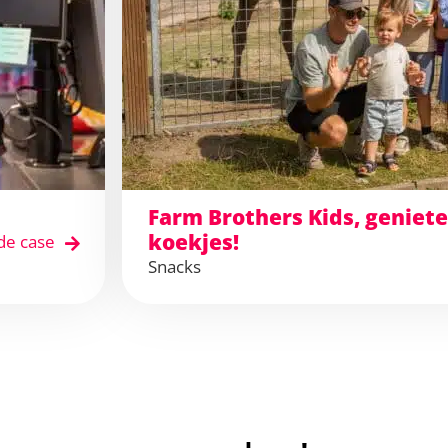
Farm Brothers Kids, geniet
koekjes!
de case
Snacks