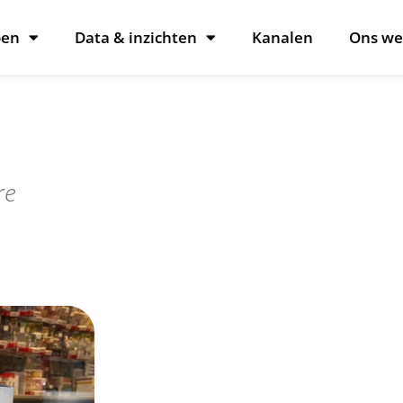
oen
Data & inzichten
Kanalen
Ons we
re