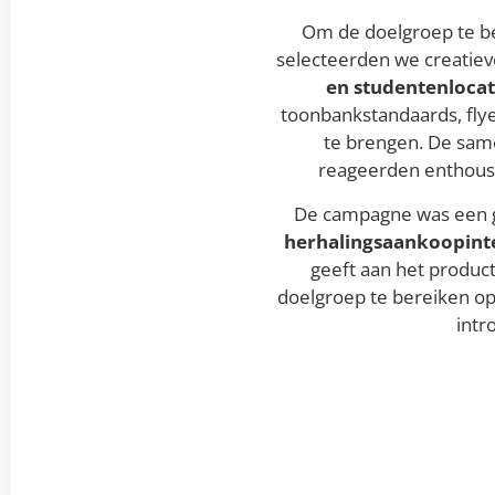
Om de doelgroep te be
selecteerden we creatie
en studentenlocat
toonbankstandaards, fly
te brengen. De same
reageerden enthousi
De campagne was een g
herhalingsaankoopinte
geeft aan het product
doelgroep te bereiken op
intr