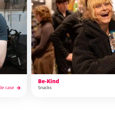
Be-Kind
de case
Snacks