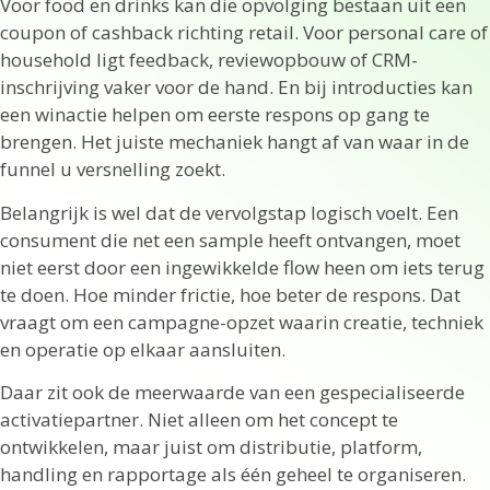
Voor food en drinks kan die opvolging bestaan uit een
coupon of cashback richting retail. Voor personal care of
household ligt feedback, reviewopbouw of CRM-
inschrijving vaker voor de hand. En bij introducties kan
een winactie helpen om eerste respons op gang te
brengen. Het juiste mechaniek hangt af van waar in de
funnel u versnelling zoekt.
Belangrijk is wel dat de vervolgstap logisch voelt. Een
consument die net een sample heeft ontvangen, moet
niet eerst door een ingewikkelde flow heen om iets terug
te doen. Hoe minder frictie, hoe beter de respons. Dat
vraagt om een campagne-opzet waarin creatie, techniek
en operatie op elkaar aansluiten.
Daar zit ook de meerwaarde van een gespecialiseerde
activatiepartner. Niet alleen om het concept te
ontwikkelen, maar juist om distributie, platform,
handling en rapportage als één geheel te organiseren.