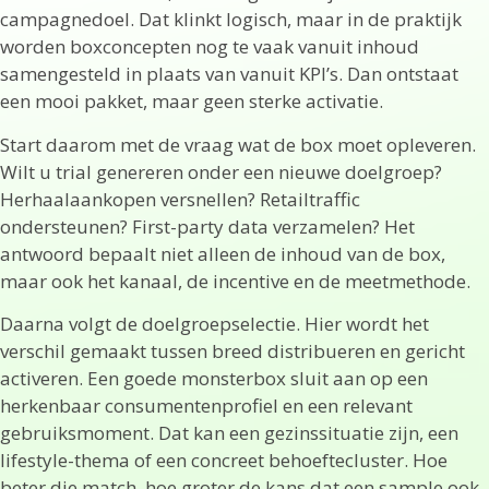
campagnedoel. Dat klinkt logisch, maar in de praktijk
worden boxconcepten nog te vaak vanuit inhoud
samengesteld in plaats van vanuit KPI’s. Dan ontstaat
een mooi pakket, maar geen sterke activatie.
Start daarom met de vraag wat de box moet opleveren.
Wilt u trial genereren onder een nieuwe doelgroep?
Herhaalaankopen versnellen? Retailtraffic
ondersteunen? First-party data verzamelen? Het
antwoord bepaalt niet alleen de inhoud van de box,
maar ook het kanaal, de incentive en de meetmethode.
Daarna volgt de doelgroepselectie. Hier wordt het
verschil gemaakt tussen breed distribueren en gericht
activeren. Een goede monsterbox sluit aan op een
herkenbaar consumentenprofiel en een relevant
gebruiksmoment. Dat kan een gezinssituatie zijn, een
lifestyle-thema of een concreet behoeftecluster. Hoe
beter die match, hoe groter de kans dat een sample ook