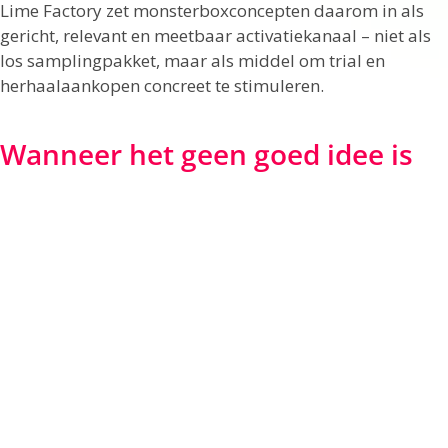
Lime Factory zet monsterboxconcepten daarom in als
gericht, relevant en meetbaar activatiekanaal – niet als
los samplingpakket, maar als middel om trial en
herhaalaankopen concreet te stimuleren.
Wanneer het geen goed idee is
Een monsterbox is niet automatisch de beste keuze. Als
uw product lastig samplebaar is, de kostprijs per trial te
hoog ligt of de doelgroep nauwelijks via boxdistributie
te bereiken is, zijn andere activatiemodellen soms
slimmer. Ook wanneer snelheid belangrijker is dan
merkbeleving, kan een eenvoudiger kanaal beter
presteren.
Dat is geen nadeel van het middel, maar een kwestie van
fit. Goede activatie begint niet bij de vraag welk format
populair is, maar welk format het gewenste gedrag het