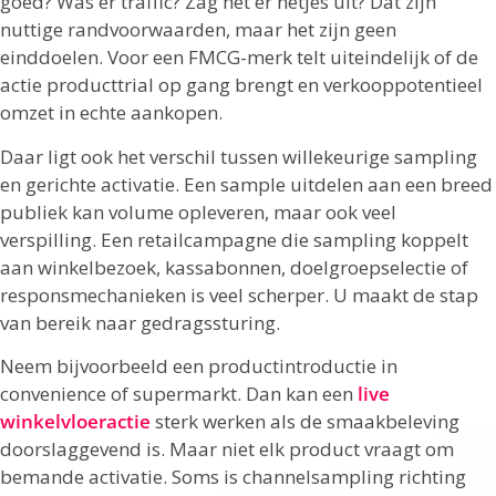
goed? Was er traffic? Zag het er netjes uit? Dat zijn
nuttige randvoorwaarden, maar het zijn geen
einddoelen. Voor een FMCG-merk telt uiteindelijk of de
actie producttrial op gang brengt en verkooppotentieel
omzet in echte aankopen.
Daar ligt ook het verschil tussen willekeurige sampling
en gerichte activatie. Een sample uitdelen aan een breed
publiek kan volume opleveren, maar ook veel
verspilling. Een retailcampagne die sampling koppelt
aan winkelbezoek, kassabonnen, doelgroepselectie of
responsmechanieken is veel scherper. U maakt de stap
van bereik naar gedragssturing.
Neem bijvoorbeeld een productintroductie in
convenience of supermarkt. Dan kan een
live
winkelvloeractie
sterk werken als de smaakbeleving
doorslaggevend is. Maar niet elk product vraagt om
bemande activatie. Soms is channelsampling richting