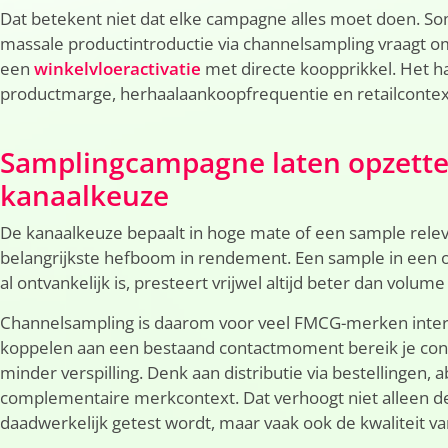
Dat betekent niet dat elke campagne alles moet doen. Soms
massale productintroductie via channelsampling vraagt 
een
winkelvloeractivatie
met directe koopprikkel. Het ha
productmarge, herhaalaankoopfrequentie en retailcontex
Samplingcampagne laten opzetten
kanaalkeuze
De kanaalkeuze bepaalt in hoge mate of een sample relev
belangrijkste hefboom in rendement. Een sample in een
al ontvankelijk is, presteert vrijwel altijd beter dan volum
Channelsampling is daarom voor veel FMCG-merken inter
koppelen aan een bestaand contactmoment bereik je co
minder verspilling. Denk aan distributie via bestellinge
complementaire merkcontext. Dat verhoogt niet alleen de
daadwerkelijk getest wordt, maar vaak ook de kwaliteit va