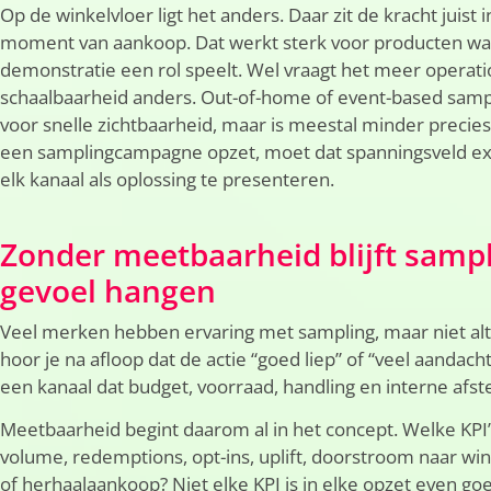
Op de winkelvloer ligt het anders. Daar zit de kracht juist 
moment van aankoop. Dat werkt sterk voor producten wa
demonstratie een rol speelt. Wel vraagt het meer operati
schaalbaarheid anders. Out-of-home of event-based samp
voor snelle zichtbaarheid, maar is meestal minder precies 
een samplingcampagne opzet, moet dat spanningsveld exp
elk kanaal als oplossing te presenteren.
Zonder meetbaarheid blijft sampl
gevoel hangen
Veel merken hebben ervaring met sampling, maar niet alt
hoor je na afloop dat de actie “goed liep” of “veel aandacht
een kanaal dat budget, voorraad, handling en interne afs
Meetbaarheid begint daarom al in het concept. Welke KPI’s
volume, redemptions, opt-ins, uplift, doorstroom naar w
of herhaalaankoop? Niet elke KPI is in elke opzet even go