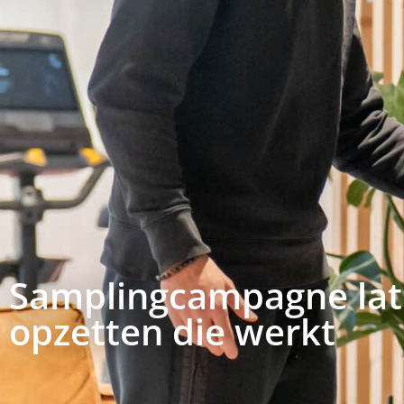
Samplingcampagne la
opzetten die werkt