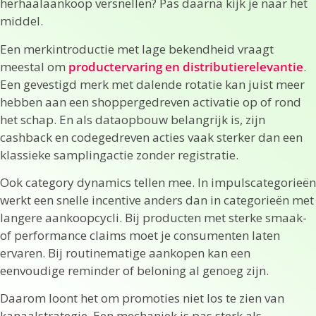
herhaalaankoop versnellen? Pas daarna kijk je naar het
middel.
Een merkintroductie met lage bekendheid vraagt
meestal om
productervaring en distributierelevantie
.
Een gevestigd merk met dalende rotatie kan juist meer
hebben aan een shoppergedreven activatie op of rond
het schap. En als dataopbouw belangrijk is, zijn
cashback en codegedreven acties vaak sterker dan een
klassieke samplingactie zonder registratie.
Ook category dynamics tellen mee. In impulscategorieën
werkt een snelle incentive anders dan in categorieën met
langere aankoopcycli. Bij producten met sterke smaak-
of performance claims moet je consumenten laten
ervaren. Bij routinematige aankopen kan een
eenvoudige reminder of beloning al genoeg zijn.
Daarom loont het om promoties niet los te zien van
kanaalstrategie. Een mechaniek is pas sterk als