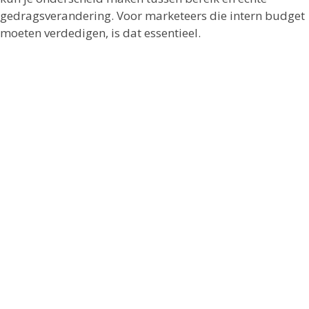
gedragsverandering. Voor marketeers die intern budget
moeten verdedigen, is dat essentieel.
Juist daarom kiezen veel merken voor een model waarin
activatie, operatie en dataverzameling samenkomen.
Een partij als Lime Factory wordt dan niet alleen ingezet
voor uitvoering, maar ook om van promotie een
meetbaar groeimiddel te maken in plaats van een
eenmalige actie.
De beste promotiemechanieken
voor FMCG-merken vragen om
precisie
Er is geen universele winnaar. Sampling, cashback,
winacties, on-pack promoties en winkelvloeractivaties
kunnen allemaal sterk presteren, mits ze passen bij het