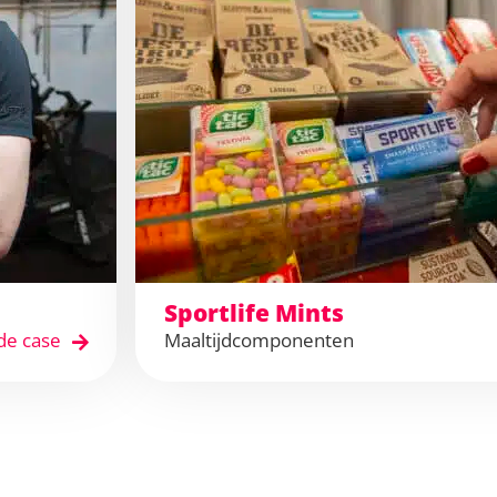
Sportlife Mints
de case
Maaltijdcomponenten