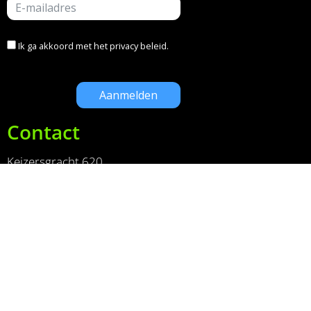
Ik ga akkoord met het
privacy beleid
.
Contact
Keizersgracht 620
1017ER Amsterdam
+31(0)20 320 9002
info@limefactory.nl