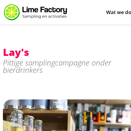
Wat we d
Lay's
Pittige samplingcampagne onder
bierdrinkers