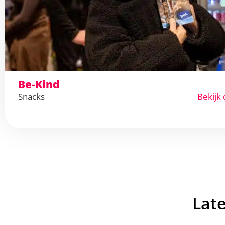
Be-Kind
Snacks
Bekijk 
Lat