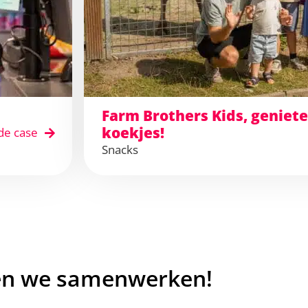
Farm Brothers Kids, geniet
koekjes!
de case
Snacks
en we samenwerken!