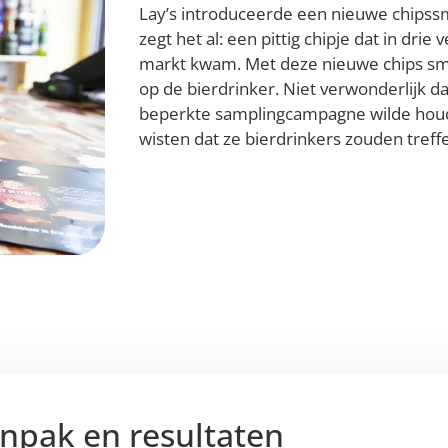
Lay’s introduceerde een nieuwe chipss
zegt het al: een pittig chipje dat in dri
markt kwam. Met deze nieuwe chips smaa
op de bierdrinker. Niet verwonderlijk d
beperkte samplingcampagne wilde houde
wisten dat ze bierdrinkers zouden treff
npak en resultaten