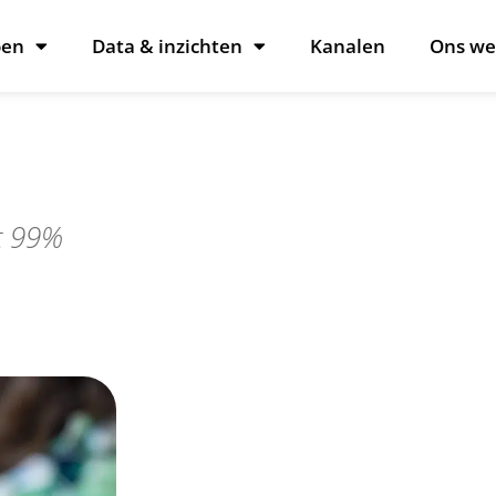
oen
Data & inzichten
Kanalen
Ons we
t 99%