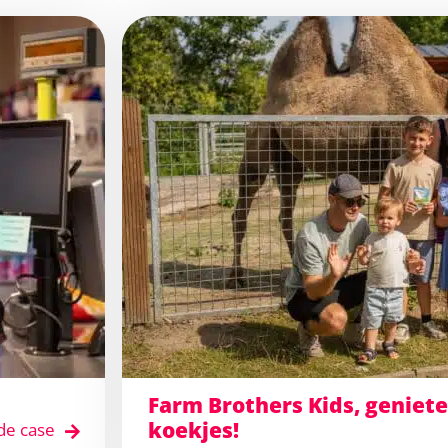
Farm Brothers Kids, geniet
koekjes!
de case