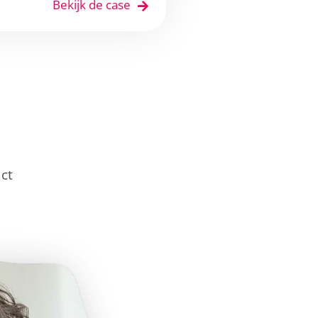
Bekijk de case
ct