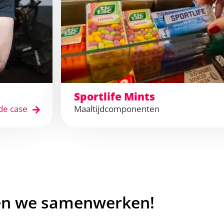
Sportlife Mints
de case
Maaltijdcomponenten
en we samenwerken!