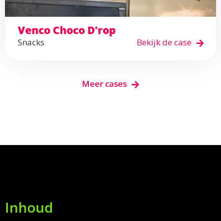
Venco Choco D'rop
Snacks
Bekijk de case
Meer cases
Inhoud