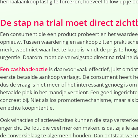
herhaalaankoop lastig te forceren, hoeveel follow-up je oo
De stap na trial moet direct zicht
Een consument die een product probeert en het waardeer
opnieuw. Tussen waardering en aankoop zitten praktische
merk, weet niet waar het te koop is, vindt de prijs te hoo
urgentie. Daarom moet de vervolgstap direct na trial helde
Een cashback-actie
is daarvoor vaak effectief, juist omd
eerste betaalde aankoop verlaagt. De consument heeft he
dus de vraag is niet meer of het interessant genoeg is om
betaalde plek in het mandje verdient. Een goed ingerichte
concreet bij. Niet als los promotiemechanisme, maar als 
en echte koopintentie.
Ook winacties of actiewebsites kunnen die stap versterken,
ingericht. De fout die veel merken maken, is dat zij alle a
de conversielaag te algemeen houden. Dan ontstaat wel