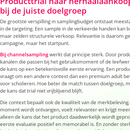
Producttrial naar herhaalaankoo
bij de juiste doelgroep
De grootste verspilling in samplingbudget ontstaat meestal
in de targeting. Een sample in de verkeerde handen kan 
maar zelden structurele verkoop. Relevantie is daarom g
campagne, maar het startpunt.
Bij channelsampling
werkt dat principe sterk. Door produ
kanalen die passen bij het gebruiksmoment of de leefwere
de kans op een betekenisvolle eerste ervaring. Een produ
vraagt om een andere context dan een premium adult be
voor scholieren. Hoe beter de match tussen doelgroep, 
de kans dat trial niet vrijblijvend blijft.
Die context bepaalt ook de kwaliteit van de merkbeleving.
moment wordt ontvangen, voelt relevanter en krijgt meer
alleen de kans dat het product daadwerkelijk wordt gepr
eerste evaluatie positief en memorabel is. En zonder sterk