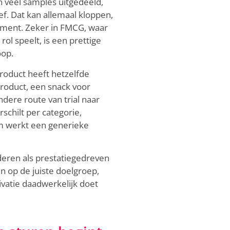
n veel samples uitgedeeld,
f. Dat kan allemaal kloppen,
moment. Zeker in FMCG, waar
ol speelt, is een prettige
oop.
product heeft hetzelfde
roduct, een snack voor
ere route van trial naar
chilt per categorie,
rom werkt een generieke
eren als prestatiegedreven
n op de juiste doelgroep,
vatie daadwerkelijk doet