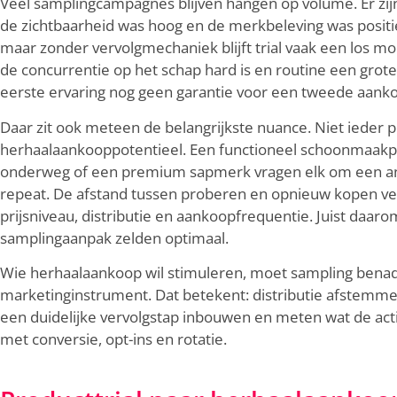
Veel samplingcampagnes blijven hangen op volume. Er zij
de zichtbaarheid was hoog en de merkbeleving was positie
maar zonder vervolgmechaniek blijft trial vaak een los 
de concurrentie op het schap hard is en routine een grote r
eerste ervaring nog geen garantie voor een tweede aank
Daar zit ook meteen de belangrijkste nuance. Niet ieder 
herhaalaankooppotentieel. Een functioneel schoonmaakp
onderweg of een premium sapmerk vragen elk om een and
repeat. De afstand tussen proberen en opnieuw kopen vers
prijsniveau, distributie en aankoopfrequentie. Juist daa
samplingaanpak zelden optimaal.
Wie herhaalaankoop wil stimuleren, moet sampling benad
marketinginstrument. Dat betekent: distributie afstemme
een duidelijke vervolgstap inbouwen en meten wat de acti
met conversie, opt-ins en rotatie.