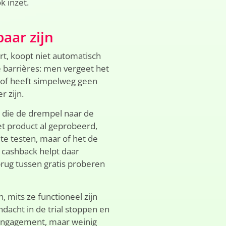
k inzet.
baar zijn
t, koopt niet automatisch
 barrières: men vergeet het
g of heeft simpelweg geen
r zijn.
at die de drempel naar de
t product al geprobeerd,
 te testen, maar of het de
 cashback helpt daar
brug tussen gratis proberen
 mits ze functioneel zijn
andacht in de trial stoppen en
 engagement, maar weinig