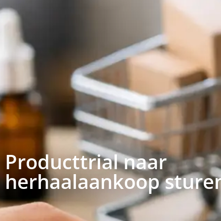
Producttrial naar
herhaalaankoop sture