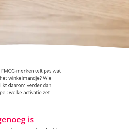
or FMCG-merken telt pas wat
n het winkelmandje? Wie
kijkt daarom verder dan
el: welke activatie zet
genoeg is