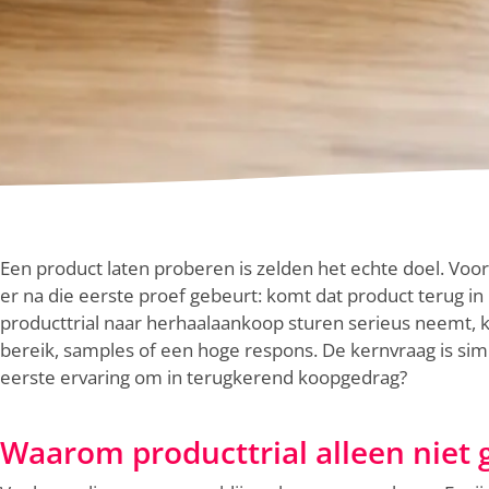
Een product laten proberen is zelden het echte doel. Vo
er na die eerste proef gebeurt: komt dat product terug i
producttrial naar herhaalaankoop sturen serieus neemt, 
bereik, samples of een hoge respons. De kernvraag is simp
eerste ervaring om in terugkerend koopgedrag?
Waarom producttrial alleen niet 