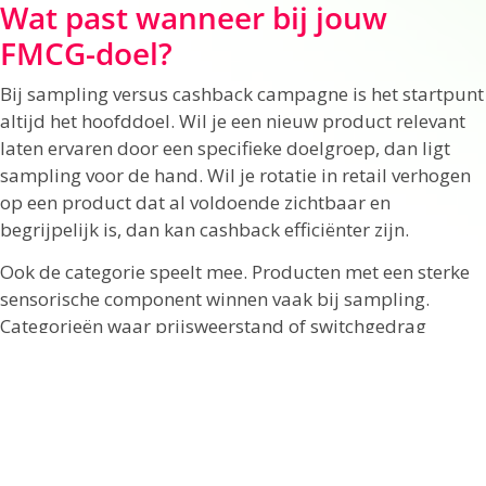
Wat past wanneer bij jouw
FMCG-doel?
Bij sampling versus cashback campagne is het startpunt
altijd het hoofddoel. Wil je een nieuw product relevant
laten ervaren door een specifieke doelgroep, dan ligt
sampling voor de hand. Wil je rotatie in retail verhogen
op een product dat al voldoende zichtbaar en
begrijpelijk is, dan kan cashback efficiënter zijn.
Ook de categorie speelt mee. Producten met een sterke
sensorische component winnen vaak bij sampling.
Categorieën waar prijsweerstand of switchgedrag
dominant zijn, kunnen juist goed reageren op cashback.
En soms is een combinatie het sterkst: eerst trial
opbouwen via gerichte sampling, daarna
herhaalaankoop stimuleren met een slimme cashback
of follow-up incentive.