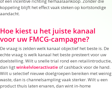
of een incentive richting herhaalaankoop. Zonder die
koppeling blijft het effect vaak steken op kortstondige
aandacht.
Hoe kiest u het juiste kanaal
voor uw FMCG-campagne?
De vraag is zelden welk kanaal objectief het beste is. De
echte vraag is welk kanaal het beste presteert voor uw
doelstelling. Wilt u snelle trial rond een retailintroductie,
dan ligt
winkelvloeractivatie
of cashback voor de hand.
Wilt u selectief nieuwe doelgroepen bereiken met weinig
waste, dan is channelsampling vaak sterker. Wilt u een
product thuis laten ervaren, dan wint in-home
distributie bijna altijd van een vluchtig contactmoment.
Kijk ook naar de fase van het merk of product. Een
bekend merk met lage instapdrempel kan meer halen