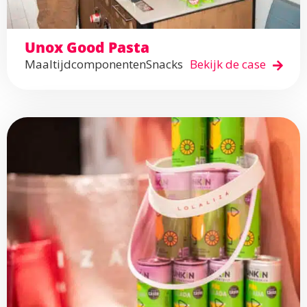
Unox Good Pasta
Maaltijdcomponenten
Snacks
Bekijk de case