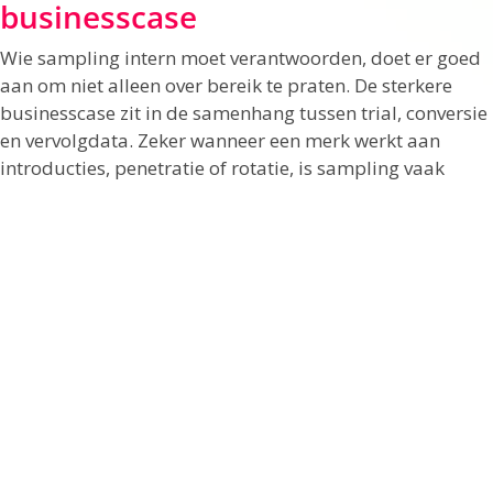
businesscase
Wie sampling intern moet verantwoorden, doet er goed
aan om niet alleen over bereik te praten. De sterkere
businesscase zit in de samenhang tussen trial, conversie
en vervolgdata. Zeker wanneer een merk werkt aan
introducties, penetratie of rotatie, is sampling vaak
effectiever dan bredere awareness-inzet zonder
proefervaring.
Tegelijk is het niet altijd de goedkoopste route.
Sampling kent productkosten, handling, distributie en
vaak extra campagneonderdelen. Juist daarom moet het
doel scherp zijn. Als een product weinig trialbarrière
heeft, kan een andere promotievorm beter renderen.
Maar als de proefervaring de kans op aankoop wezenlijk
verhoogt, wordt sampling snel een rationele investering.
Dat vraagt om eerlijke keuzes. Niet elk product hoeft