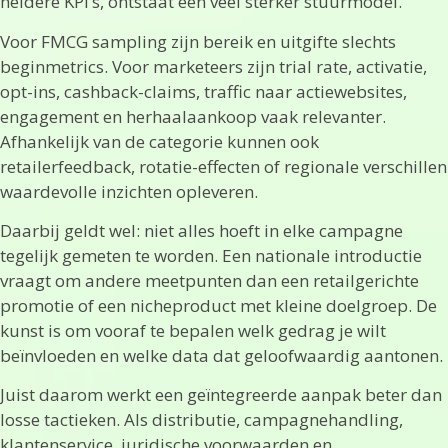
heldere KPI’s, ontstaat een veel sterker stuurmodel.
Voor FMCG sampling zijn bereik en uitgifte slechts
beginmetrics. Voor marketeers zijn trial rate, activatie,
opt-ins, cashback-claims, traffic naar actiewebsites,
engagement en herhaalaankoop vaak relevanter.
Afhankelijk van de categorie kunnen ook
retailerfeedback, rotatie-effecten of regionale verschillen
waardevolle inzichten opleveren.
Daarbij geldt wel: niet alles hoeft in elke campagne
tegelijk gemeten te worden. Een nationale introductie
vraagt om andere meetpunten dan een retailgerichte
promotie of een nicheproduct met kleine doelgroep. De
kunst is om vooraf te bepalen welk gedrag je wilt
beïnvloeden en welke data dat geloofwaardig aantonen.
Juist daarom werkt een geïntegreerde aanpak beter dan
losse tactieken. Als distributie, campagnehandling,
klantenservice, juridische voorwaarden en