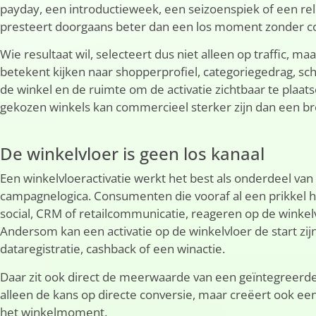
payday, een introductieweek, een seizoenspiek of een r
presteert doorgaans beter dan een los moment zonder c
Wie resultaat wil, selecteert dus niet alleen op traffic, m
betekent kijken naar shopperprofiel, categoriegedrag, sc
de winkel en de ruimte om de activatie zichtbaar te plaats
gekozen winkels kan commercieel sterker zijn dan een br
De winkelvloer is geen los kanaal
Een winkelvloeractivatie werkt het best als onderdeel va
campagnelogica. Consumenten die vooraf al een prikkel 
social, CRM of retailcommunicatie, reageren op de winkelv
Andersom kan een activatie op de winkelvloer de start zijn
dataregistratie, cashback of een winactie.
Daar zit ook direct de meerwaarde van een geïntegreerde 
alleen de kans op directe conversie, maar creëert ook ee
het winkelmoment.