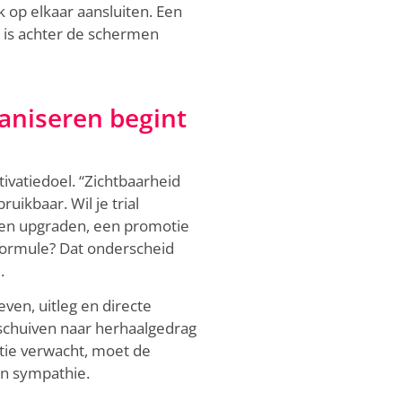
k op elkaar aansluiten. Een
 is achter de schermen
ganiseren begint
ivatiedoel. “Zichtbaarheid
ruikbaar. Wil je trial
ten upgraden, een promotie
lformule? Dat onderscheid
.
ven, uitleg en directe
rschuiven naar herhaalgedrag
tatie verwacht, moet de
aan sympathie.