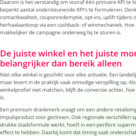
Daarom is het verstandig om vooraf één primaire KPI te 
beperkt aantal ondersteunende KPI’s te formuleren. Den
contactkwaliteit, couponredemptie, opt-ins, uplift tijdens 
herhaalaankoop via een cashback- of winmechaniek. Hoe 
makkelijker de campagne onderweg bij te sturen is.
De juiste winkel en het juiste mo
belangrijker dan bereik alleen
Niet elke winkel is geschikt voor elke activatie. Een landelij
maar levert in de praktijk vaak onnodige verspilling op. A
winkelprofiel niet matchen, blijft de conversie achter, ho
is.
Een premium drankmerk vraagt om een andere retailomg
impulsproduct voor gezinnen. Ook regionale verschillen 
drukke stadsformule werkt, hoeft in een perifere supermar
effect te hebben. Daarbij komt dat timing vaak onderschat