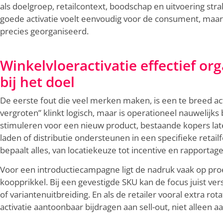
als doelgroep, retailcontext, boodschap en uitvoering stra
goede activatie voelt eenvoudig voor de consument, maar
precies georganiseerd.
Winkelvloeractivatie effectief or
bij het doel
De eerste fout die veel merken maken, is een te breed act
vergroten” klinkt logisch, maar is operationeel nauwelijks b
stimuleren voor een nieuw product, bestaande kopers la
laden of distributie ondersteunen in een specifieke retai
bepaalt alles, van locatiekeuze tot incentive en rapportage
Voor een introductiecampagne ligt de nadruk vaak op proe
koopprikkel. Bij een gevestigde SKU kan de focus juist ve
of variantenuitbreiding. En als de retailer vooral extra ro
activatie aantoonbaar bijdragen aan sell-out, niet alleen 