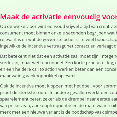
Maak de activatie eenvoudig voo
Op de winkelvloer wint eenvoud vrijwel altijd van creativite
consument moet binnen enkele seconden begrijpen wat h
relevant is en wat de gewenste actie is. Te veel boodschap,
ingewikkelde incentive vertraagt het contact en verlaagt d
Dat betekent niet dat een activatie saai moet zijn. Integ
sterk zijn, maar wel functioneel. Een korte productuitleg,
en een heldere call to action werken beter dan een conce
maar weinig aankoopprikkel oplevert.
Ook de incentive moet kloppen met het doel. Voor sommi
proef de sterkste route. In andere gevallen werkt een co
spaarelement beter, zeker als de drempel naar eerste aan
van prijsniveau, aankoopfrequentie en de mate waarin uitl
merk met een nieuwe variant is de boodschap vaak simpel.