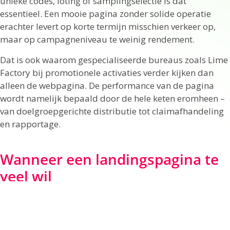
unieke codes, loting of samplingselectie is dat
essentieel. Een mooie pagina zonder solide operatie
erachter levert op korte termijn misschien verkeer op,
maar op campagneniveau te weinig rendement.
Dat is ook waarom gespecialiseerde bureaus zoals Lime
Factory bij promotionele activaties verder kijken dan
alleen de webpagina. De performance van de pagina
wordt namelijk bepaald door de hele keten eromheen –
van doelgroepgerichte distributie tot claimafhandeling
en rapportage.
Wanneer een landingspagina te
veel wil
Soms is de beste keuze juist om minder op één pagina te
willen oplossen. Een uitgebreide merkstory, meerdere
incentives, verschillende CTA’s en extra social content