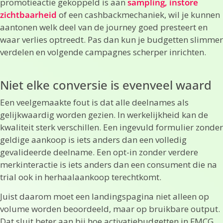
promotieactie gekoppeld is aan
sampling, instore
zichtbaarheid
of een cashbackmechaniek, wil je kunnen
aantonen welk deel van de journey goed presteert en
waar verlies optreedt. Pas dan kun je budgetten slimmer
verdelen en volgende campagnes scherper inrichten.
Niet elke conversie is evenveel waard
Een veelgemaakte fout is dat alle deelnames als
gelijkwaardig worden gezien. In werkelijkheid kan de
kwaliteit sterk verschillen. Een ingevuld formulier zonder
geldige aankoop is iets anders dan een volledig
gevalideerde deelname. Een opt-in zonder verdere
merkinteractie is iets anders dan een consument die na
trial ook in herhaalaankoop terechtkomt.
Juist daarom moet een landingspagina niet alleen op
volume worden beoordeeld, maar op bruikbare output.
Dat sluit beter aan bij hoe activatiebudgetten in FMCG