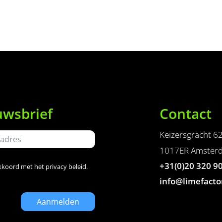
uwsbrief
Contact
Keizersgracht 6
1017ER Amster
+31(0)20 320 9
akkoord met het
privacy beleid
.
info@limefacto