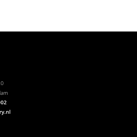
20
dam
002
ry.nl