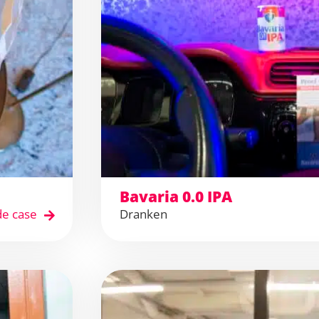
Bavaria 0.0 IPA
de case
Dranken