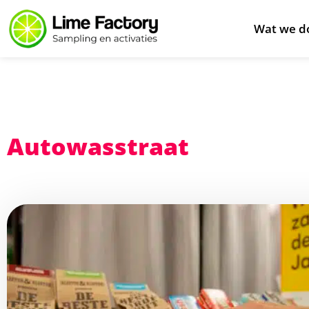
Wat we d
Autowasstraat