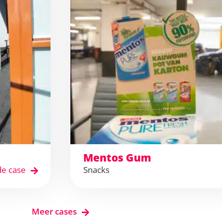
Mentos Gum
de case
Snacks
Meer cases