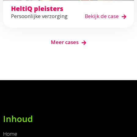
HeltiQ pleisters
Persoonlijke verzorging
Bekijk de case
Meer cases
Inhoud
Home